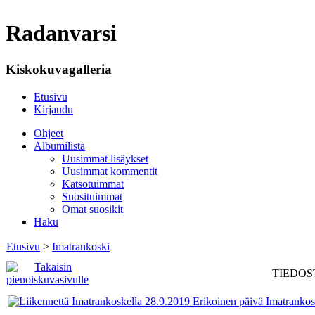
Radanvarsi
Kiskokuvagalleria
Etusivu
Kirjaudu
Ohjeet
Albumilista
Uusimmat lisäykset
Uusimmat kommentit
Katsotuimmat
Suosituimmat
Omat suosikit
Haku
Etusivu
>
Imatrankoski
TIEDOST