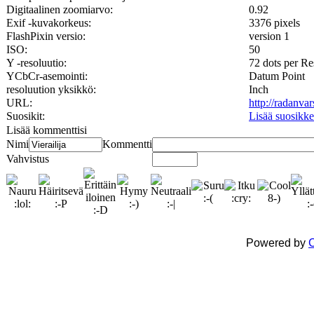
Digitaalinen zoomiarvo:
0.92
Exif -kuvakorkeus:
3376 pixels
FlashPixin versio:
version 1
ISO:
50
Y -resoluutio:
72 dots per Re
YCbCr-asemointi:
Datum Point
resoluution yksikkö:
Inch
URL:
http://radanva
Suosikit:
Lisää suosikke
Lisää kommenttisi
Nimi
Kommentti
Vahvistus
Powered by
C