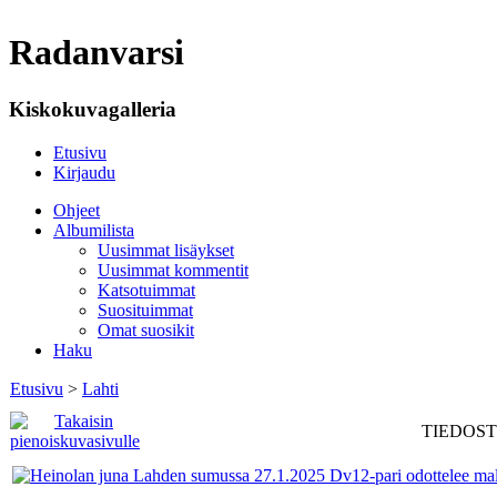
Radanvarsi
Kiskokuvagalleria
Etusivu
Kirjaudu
Ohjeet
Albumilista
Uusimmat lisäykset
Uusimmat kommentit
Katsotuimmat
Suosituimmat
Omat suosikit
Haku
Etusivu
>
Lahti
TIEDOSTO