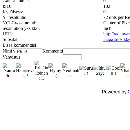
Gain -hallinta:
0
ISO:
102
Kylläisyys:
0
Y -resoluutio:
72 dots per Re
YCbCr-asemointi:
Center of Pixe
resoluution yksikkö:
Inch
URL:
http://radanva
Suosikit:
Lisää suosikke
Lisää kommenttisi
Nimi
Kommentti
Vahvistus
Powered by
C