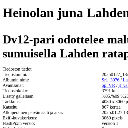
Heinolan juna Lahden
Dv12-pari odottelee mal
sumuisella Lahden ratapi
Tiedoston tiedot
Tiedostonimi:
20250127_134
Albumin nimi:
Sr1_3076
/
La
Avainsanat:
op_VR
/
jt_v
Tiedostokoko:
3791 kt
Lisätty galleriaan:
%05.%09.%2
Tarkkuus:
4080 x 3060 p
Katseltu:
867 kertaa
Alkuperäinen päivämäärä ja aika:
2025:01:27 13
Exif -kuvakorkeus:
3060 pixels
FlashPixin versio:
version 1