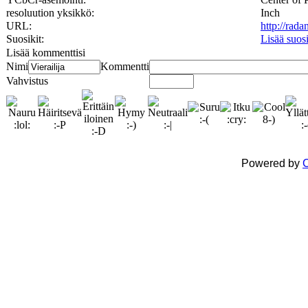
resoluution yksikkö:
Inch
URL:
http://rad
Suosikit:
Lisää suos
Lisää kommenttisi
Nimi
Kommentti
Vahvistus
Powered by
C