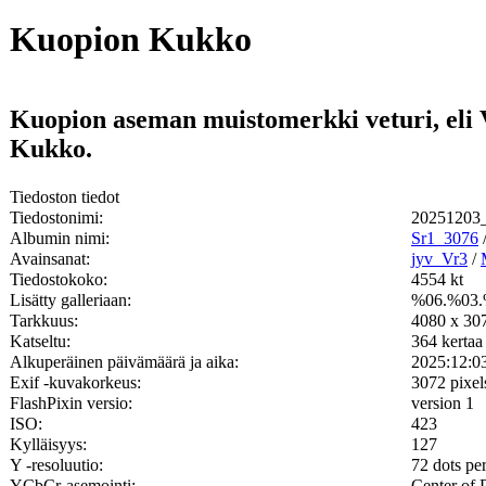
Kuopion Kukko
Kuopion aseman muistomerkki veturi, eli V
Kukko.
Tiedoston tiedot
Tiedostonimi:
20251203_
Albumin nimi:
Sr1_3076
Avainsanat:
jyv_Vr3
/
Tiedostokoko:
4554 kt
Lisätty galleriaan:
%06.%03.
Tarkkuus:
4080 x 307
Katseltu:
364 kertaa
Alkuperäinen päivämäärä ja aika:
2025:12:0
Exif -kuvakorkeus:
3072 pixel
FlashPixin versio:
version 1
ISO:
423
Kylläisyys:
127
Y -resoluutio:
72 dots pe
YCbCr-asemointi:
Center of 