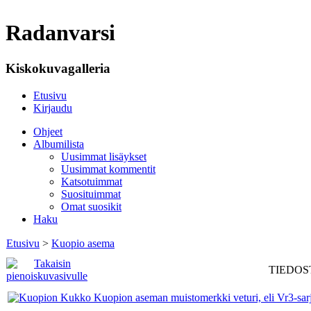
Radanvarsi
Kiskokuvagalleria
Etusivu
Kirjaudu
Ohjeet
Albumilista
Uusimmat lisäykset
Uusimmat kommentit
Katsotuimmat
Suosituimmat
Omat suosikit
Haku
Etusivu
>
Kuopio asema
TIEDOST