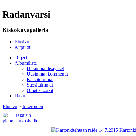
Radanvarsi
Kiskokuvagalleria
Etusivu
Kirjaudu
Ohjeet
Albumilista
Uusimmat lisäykset
Uusimmat kommentit
Katsotuimmat
Suosituimmat
Omat suosikit
Haku
Etusivu
>
Inkeroinen