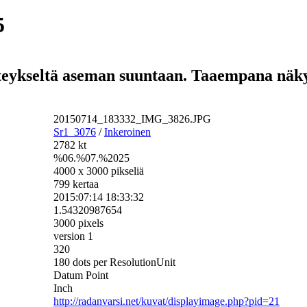
5
steykseltä aseman suuntaan. Taaempana näkyy
20150714_183332_IMG_3826.JPG
Sr1_3076
/
Inkeroinen
2782 kt
%06.%07.%2025
4000 x 3000 pikseliä
799 kertaa
2015:07:14 18:33:32
1.54320987654
3000 pixels
version 1
320
180 dots per ResolutionUnit
Datum Point
Inch
http://radanvarsi.net/kuvat/displayimage.php?pid=21