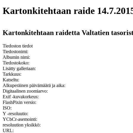
Kartonkitehtaan raide 14.7.201
Kartonkitehtaan raidetta Valtatien tasori
Tiedoston tiedot
Tiedostonimi:
Albumin nimi:
Tiedostokoko:
Lisätty galleriaan:
Tarkkuus:
Katseltu:
Alkuperäinen päivämäärä ja aika:
Digitaalinen zoomiarvo:
Exif -kuvakorkeus:
FlashPixin versio:
ISO:
Y -resoluutio:
YCbCr-asemointi:
resoluution yksikkö:
URL: