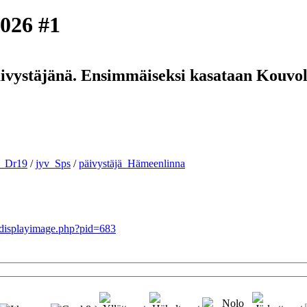
2026 #1
vystäjänä. Ensimmäiseksi kasataan Kouvolaa
v_Dr19
/
jyv_Sps
/
päivystäjä_Hämeenlinna
t/displayimage.php?pid=683