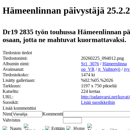
Hämeenlinnan päivystäjä 25.2.
Dr19 2835 työn touhussa Hämeenlinnan päi
osaan, jotta ne mahtuvat kuormattavaksi.
Tiedoston tiedot
Tiedostonimi:
20260225_094012.png
Albumin nimi:
Sr1_3076
/
Hämeenlinna
Avainsanat:
op_VR
/
jt_Vaihtotyö
/
jy
Tiedostokoko:
1474 kt
Lisätty galleriaan:
%02.%05.%2026
Tarkkuus:
1197 x 750 pikseliä
Katseltu:
224 kertaa
URL:
http://radanvarsi.net/kuva
Suosikit:
Lisää suosikkeihin
Lisää kommenttisi
Nimi
Kommentti
Vahvistus