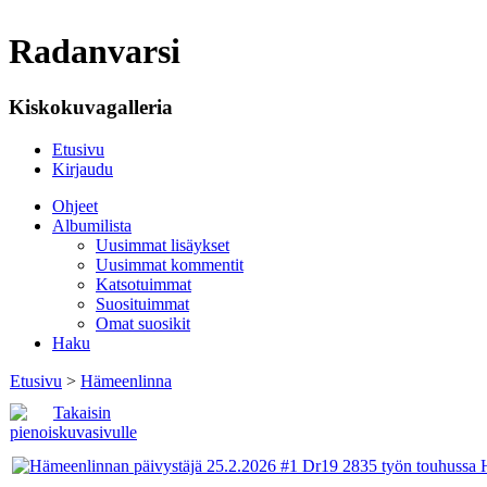
Radanvarsi
Kiskokuvagalleria
Etusivu
Kirjaudu
Ohjeet
Albumilista
Uusimmat lisäykset
Uusimmat kommentit
Katsotuimmat
Suosituimmat
Omat suosikit
Haku
Etusivu
>
Hämeenlinna