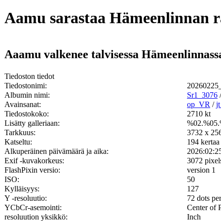
Aamu sarastaa Hämeenlinnan ra
Aaamu valkenee talvisessa Hämeenlinnassa.
Tiedoston tiedot
Tiedostonimi:
20260225_
Albumin nimi:
Sr1_3076
Avainsanat:
op_VR
/
j
Tiedostokoko:
2710 kt
Lisätty galleriaan:
%02.%05.
Tarkkuus:
3732 x 256
Katseltu:
194 kertaa
Alkuperäinen päivämäärä ja aika:
2026:02:2
Exif -kuvakorkeus:
3072 pixel
FlashPixin versio:
version 1
ISO:
50
Kylläisyys:
127
Y -resoluutio:
72 dots pe
YCbCr-asemointi:
Center of 
resoluution yksikkö:
Inch