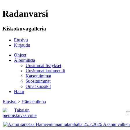
Radanvarsi
Kiskokuvagalleria
Etusivu
Kirjaudu
Ohjeet
Albumilista
Uusimmat lisäykset
Uusimmat kommentit
Katsotuimmat
Suosituimmat
Omat suosikit
Haku
Etusivu
>
Hämeenlinna
T