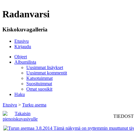
Radanvarsi
Kiskokuvagalleria
Etusivu
Kirjaudu
Ohjeet
Albumilista
Uusimmat lisäykset
Uusimmat kommentit
Katsotuimmat
Suosituimmat
Omat suosikit
Haku
Etusivu
>
Turku asema
TIEDOSTO