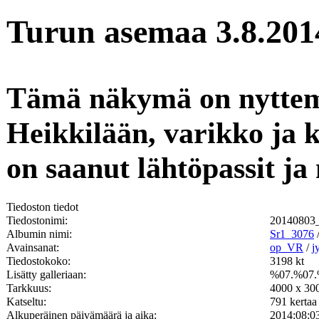
Turun asemaa 3.8.201
Tämä näkymä on nyttemmi
Heikkilään, varikko ja 
on saanut lähtöpassit ja
Tiedoston tiedot
Tiedostonimi:
20140803
Albumin nimi:
Sr1_3076
Avainsanat:
op_VR
/
j
Tiedostokoko:
3198 kt
Lisätty galleriaan:
%07.%07.
Tarkkuus:
4000 x 300
Katseltu:
791 kertaa
Alkuperäinen päivämäärä ja aika:
2014:08:0