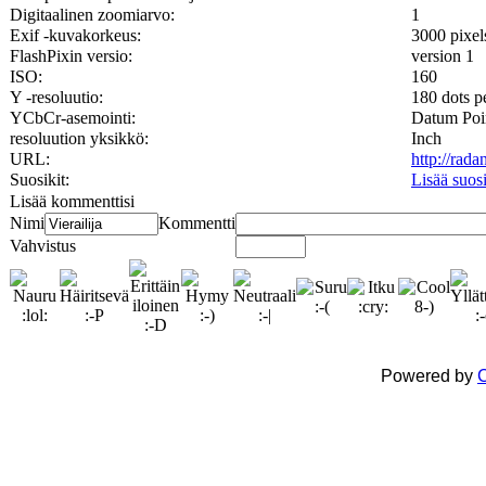
Digitaalinen zoomiarvo:
1
Exif -kuvakorkeus:
3000 pixel
FlashPixin versio:
version 1
ISO:
160
Y -resoluutio:
180 dots p
YCbCr-asemointi:
Datum Poi
resoluution yksikkö:
Inch
URL:
http://rad
Suosikit:
Lisää suos
Lisää kommenttisi
Nimi
Kommentti
Vahvistus
Powered by
C