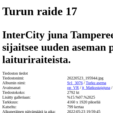
Turun raide 17
InterCity juna Tamperee
sijaitsee uuden aseman 
laituriraiteista.
Tiedoston tiedot
Tiedostonimi:
20220523_195944.jpg
Albumin nimi:
Sr1_3076
/
Turku asema
Avainsanat:
op_VR
/
jt_Matkustajajuna
Tiedostokoko:
2792 kt
Lisätty galleriaan:
%15.%07.%2025
Tarkkuus:
4160 x 1920 pikseliä
Katseltu:
799 kertaa
Alkuperäinen päivämäärä ja aika:
2022:05:23 19:59:45