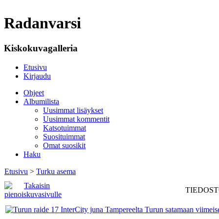
Radanvarsi
Kiskokuvagalleria
Etusivu
Kirjaudu
Ohjeet
Albumilista
Uusimmat lisäykset
Uusimmat kommentit
Katsotuimmat
Suosituimmat
Omat suosikit
Haku
Etusivu
>
Turku asema
TIEDOSTO