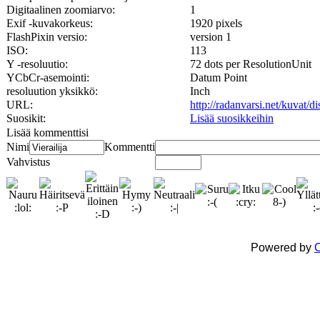
Digitaalinen zoomiarvo:
1
Exif -kuvakorkeus:
1920 pixels
FlashPixin versio:
version 1
ISO:
113
Y -resoluutio:
72 dots per ResolutionUnit
YCbCr-asemointi:
Datum Point
resoluution yksikkö:
Inch
URL:
http://radanvarsi.net/kuvat/
Suosikit:
Lisää suosikkeihin
Lisää kommenttisi
Nimi
Kommentti
Vahvistus
Powered by
C