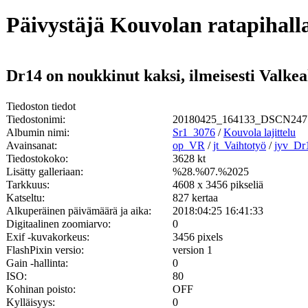
Päivystäjä Kouvolan ratapihall
Dr14 on noukkinut kaksi, ilmeisesti Valkeak
Tiedoston tiedot
Tiedostonimi:
20180425_164133_DSCN247
Albumin nimi:
Sr1_3076
/
Kouvola lajittelu
Avainsanat:
op_VR
/
jt_Vaihtotyö
/
jyv_Dr
Tiedostokoko:
3628 kt
Lisätty galleriaan:
%28.%07.%2025
Tarkkuus:
4608 x 3456 pikseliä
Katseltu:
827 kertaa
Alkuperäinen päivämäärä ja aika:
2018:04:25 16:41:33
Digitaalinen zoomiarvo:
0
Exif -kuvakorkeus:
3456 pixels
FlashPixin versio:
version 1
Gain -hallinta:
0
ISO:
80
Kohinan poisto:
OFF
Kylläisyys:
0