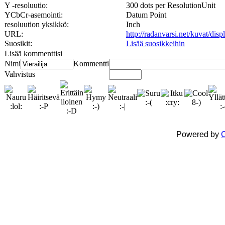
Y -resoluutio:
300 dots per ResolutionUnit
YCbCr-asemointi:
Datum Point
resoluution yksikkö:
Inch
URL:
http://radanvarsi.net/kuvat/di
Suosikit:
Lisää suosikkeihin
Lisää kommenttisi
Nimi
Kommentti
Vahvistus
Powered by
C