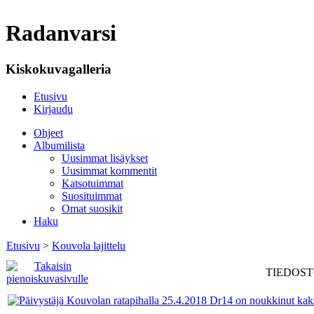
Radanvarsi
Kiskokuvagalleria
Etusivu
Kirjaudu
Ohjeet
Albumilista
Uusimmat lisäykset
Uusimmat kommentit
Katsotuimmat
Suosituimmat
Omat suosikit
Haku
Etusivu
>
Kouvola lajittelu
TIEDOSTO