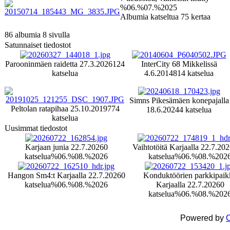
%06.%07.%2025
Albumia katseltua 75 kertaa
86 albumia 8 sivulla
Satunnaiset tiedostot
Parooninmäen raidetta 27.3.2026
124
InterCity 68 Mikkelissä
katselua
4.6.2014
814 katselua
Simns Pikesämäen konepajalla
Peltolan ratapihaa 25.10.2019
774
18.6.2024
4 katselua
katselua
Uusimmat tiedostot
Karjaan junia 22.7.2026
0
Vaihtotöitä Karjaalla 22.7.20
katselua
%06.%08.%2026
katselua
%06.%08.%202
Hangon Sm4:t Karjaalla 22.7.2026
0
Konduktöörien parkkipaik
katselua
%06.%08.%2026
Karjaalla 22.7.2026
0
katselua
%06.%08.%202
Powered by
C