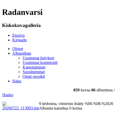
Radanvarsi
Kiskokuvagalleria
Etusivu
Kirjaudu
Ohjeet
Albumilista
Uusimmat lisäykset
Uusimmat kommentit
Katsotuimmat
Suosituimmat
Omat suosikit
Haku
859
kuvaa
86
albumissa,
Hanko
9 tiedostoa, viimeisin lisätty %06.%08.%2026
Albumia katseltua 0 kertaa