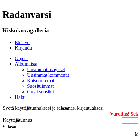
Radanvarsi
Kiskokuvagalleria
Etusivu
Kirjaudu
Ohjeet
Albumilista
Uusimmat lisäykset
Uusimmat kommentit
Katsotuimmat
Suosituimmat
Omat suosikit
Haku
Syötä käyttäjätunnuksesi ja salasanasi kirjautuaksesi
Varoitus! Sel
Käyttäjätunnus
Salasana
M