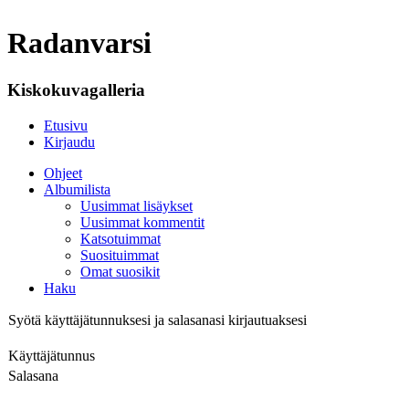
Radanvarsi
Kiskokuvagalleria
Etusivu
Kirjaudu
Ohjeet
Albumilista
Uusimmat lisäykset
Uusimmat kommentit
Katsotuimmat
Suosituimmat
Omat suosikit
Haku
Syötä käyttäjätunnuksesi ja salasanasi kirjautuaksesi
Käyttäjätunnus
Salasana