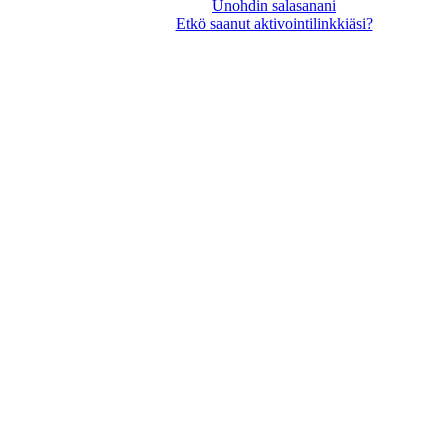
Unohdin salasanani
Etkö saanut aktivointilinkkiäsi?