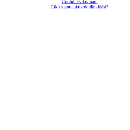
Unohdin salasanani
Etkö saanut aktivointilinkkiäsi?