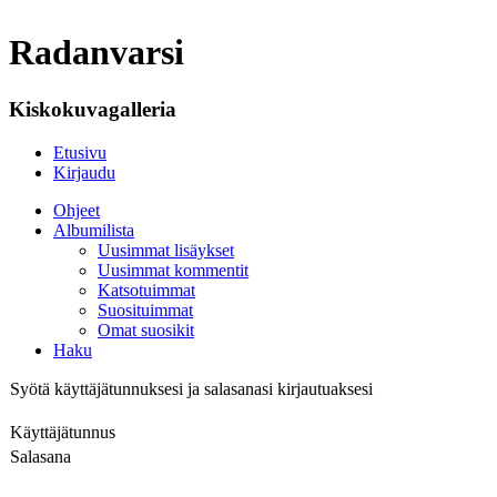
Radanvarsi
Kiskokuvagalleria
Etusivu
Kirjaudu
Ohjeet
Albumilista
Uusimmat lisäykset
Uusimmat kommentit
Katsotuimmat
Suosituimmat
Omat suosikit
Haku
Syötä käyttäjätunnuksesi ja salasanasi kirjautuaksesi
Käyttäjätunnus
Salasana