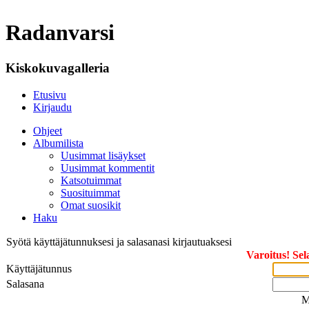
Radanvarsi
Kiskokuvagalleria
Etusivu
Kirjaudu
Ohjeet
Albumilista
Uusimmat lisäykset
Uusimmat kommentit
Katsotuimmat
Suosituimmat
Omat suosikit
Haku
Syötä käyttäjätunnuksesi ja salasanasi kirjautuaksesi
Varoitus! Sel
Käyttäjätunnus
Salasana
M