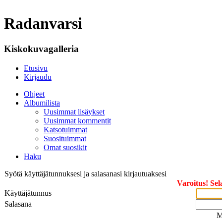
Radanvarsi
Kiskokuvagalleria
Etusivu
Kirjaudu
Ohjeet
Albumilista
Uusimmat lisäykset
Uusimmat kommentit
Katsotuimmat
Suosituimmat
Omat suosikit
Haku
Syötä käyttäjätunnuksesi ja salasanasi kirjautuaksesi
Varoitus! Sel
Käyttäjätunnus
Salasana
M