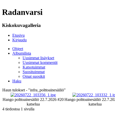
Radanvarsi
Kiskokuvagalleria
Etusivu
Kirjaudu
Ohjeet
Albumilista
Uusimmat lisäykset
Uusimmat kommentit
Katsotuimmat
Suosituimmat
Omat suosikit
Haku
Haun tulokset - "infra_polttoainesäiliö"
Hango polttoainesäiliö 22.7.2026 #2
0
Hango polttoainesäiliö 22.7.2
katselua
katselua
4 tiedostoa 1 sivulla