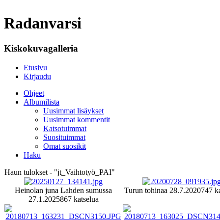
Radanvarsi
Kiskokuvagalleria
Etusivu
Kirjaudu
Ohjeet
Albumilista
Uusimmat lisäykset
Uusimmat kommentit
Katsotuimmat
Suosituimmat
Omat suosikit
Haku
Haun tulokset - "jt_Vaihtotyö_PAI"
Heinolan juna Lahden sumussa
Turun tohinaa 28.7.2020
747 ka
27.1.2025
867 katselua