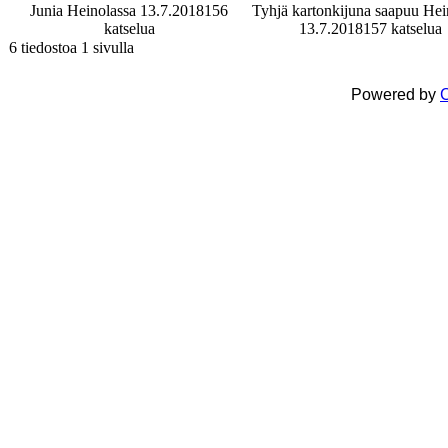
Junia Heinolassa 13.7.2018
156
Tyhjä kartonkijuna saapuu Hei
katselua
13.7.2018
157 katselua
6 tiedostoa 1 sivulla
Powered by
C