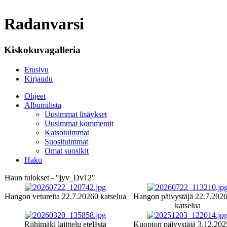
Radanvarsi
Kiskokuvagalleria
Etusivu
Kirjaudu
Ohjeet
Albumilista
Uusimmat lisäykset
Uusimmat kommentit
Katsotuimmat
Suosituimmat
Omat suosikit
Haku
Haun tulokset - "jyv_Dv12"
Hangon vetureita 22.7.2026
0 katselua
Hangon päivystäjä 22.7.202
katselua
Riihimäki lajittelu etelästä
Kuopion päivystäjä 3.12.202