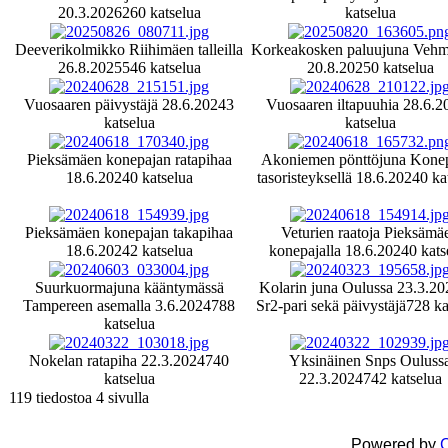
20.3.2026
260 katselua
katselua
Deeverikolmikko Riihimäen talleilla
Korkeakosken paluujuna Vehma
26.8.2025
546 katselua
20.8.2025
0 katselua
Vuosaaren päivystäjä 28.6.2024
3
Vuosaaren iltapuuhia 28.6.2
katselua
katselua
Pieksämäen konepajan ratapihaa
Akoniemen pönttöjuna Kone
18.6.2024
0 katselua
tasoristeyksellä 18.6.2024
0 ka
Pieksämäen konepajan takapihaa
Veturien raatoja Pieksämä
18.6.2024
2 katselua
konepajalla 18.6.2024
0 kats
Suurkuormajuna kääntymässä
Kolarin juna Oulussa 23.3.20
Tampereen asemalla 3.6.2024
788
Sr2-pari sekä päivystäjä
728 ka
katselua
Nokelan ratapiha 22.3.2024
740
Yksinäinen Snps Ouluss
katselua
22.3.2024
742 katselua
119 tiedostoa 4 sivulla
Powered by
C