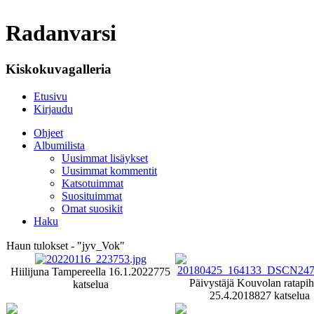
Radanvarsi
Kiskokuvagalleria
Etusivu
Kirjaudu
Ohjeet
Albumilista
Uusimmat lisäykset
Uusimmat kommentit
Katsotuimmat
Suosituimmat
Omat suosikit
Haku
Haun tulokset - "jyv_Vok"
Hiilijuna Tampereella 16.1.2022
775
Päivystäjä Kouvolan ratapih
katselua
25.4.2018
827 katselua