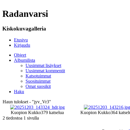
Radanvarsi
Kiskokuvagalleria
Etusivu
Kirjaudu
Ohjeet
Albumilista
Uusimmat lisäykset
Uusimmat kommentit
Katsotuimmat
Suosituimmat
Omat suosikit
Haku
Haun tulokset - "jyv_Vr3"
Kuopion Kukko
379 katselua
Kuopion Kukko
364 katsel
2 tiedostoa 1 sivulla