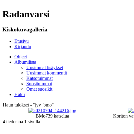
Radanvarsi
Kiskokuvagalleria
Etusivu
Kirjaudu
Ohjeet
Albumilista
Uusimmat lisäykset
Uusimmat kommentit
Katsotuimmat
Suosituimmat
Omat suosikit
Haku
Haun tulokset - "jyv_bmo"
BMo
739 katselua
Koriton va
4 tiedostoa 1 sivulla