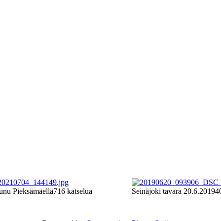
unu Pieksämäellä
716 katselua
Seinäjoki tavara 20.6.2019
4