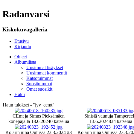
Radanvarsi
Kiskokuvagalleria
Etusivu
Kirjaudu
Ohjeet
Albumilista
Uusimmat lisäykset
Uusimmat kommentit
Katsotuimmat
Suosituimmat
Omat suosikit
Haku
Haun tulokset - "jyv_cemt"
CEmt ja Simns Pieksämäen
Sinisiä vaunuja Tampereel
konepajalla 18.6.2024
0 katselua
13.6.2024
834 katselua
Kolarin juna Oulussa 23.3.2024 #3
Kolarin juna Oulussa 23.3.20