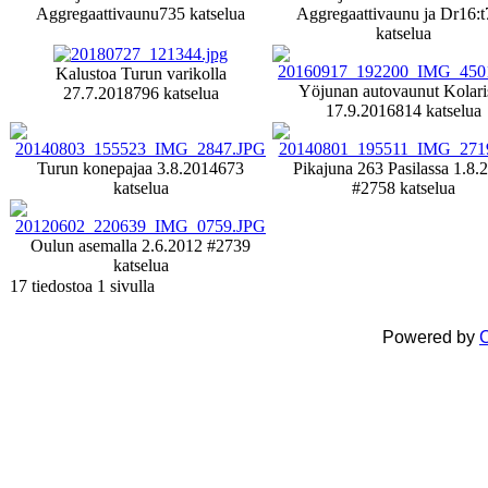
Aggregaattivaunu
735 katselua
Aggregaattivaunu ja Dr16:t
katselua
Kalustoa Turun varikolla
Yöjunan autovaunut Kolari
27.7.2018
796 katselua
17.9.2016
814 katselua
Turun konepajaa 3.8.2014
673
Pikajuna 263 Pasilassa 1.8.
katselua
#2
758 katselua
Oulun asemalla 2.6.2012 #2
739
katselua
17 tiedostoa 1 sivulla
Powered by
C