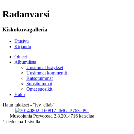
Radanvarsi
Kiskokuvagalleria
Etusivu
Kirjaudu
Ohjeet
Albumilista
Uusimmat lisäykset
Uusimmat kommentit
Katsotuimmat
Suosituimmat
Omat suosikit
Haku
Haun tulokset - "jyv_efiab"
Museojunia Porvoossa 2.8.2014
716 katselua
1 tiedostoa 1 sivulla