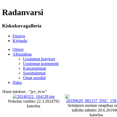
Radanvarsi
Kiskokuvagalleria
Etusivu
Kirjaudu
Ohjeet
Albumilista
Uusimmat lisäykset
Uusimmat kommentit
Katsotuimmat
Suosituimmat
Omat suosikit
Haku
Haun tulokset - "jyv_et-w"
Nokelan varikko 22.3.2024
792
Seinäjoen aseman ratapihaa uu
katselua
talleilta nähden 20.6.2019
4
katselua