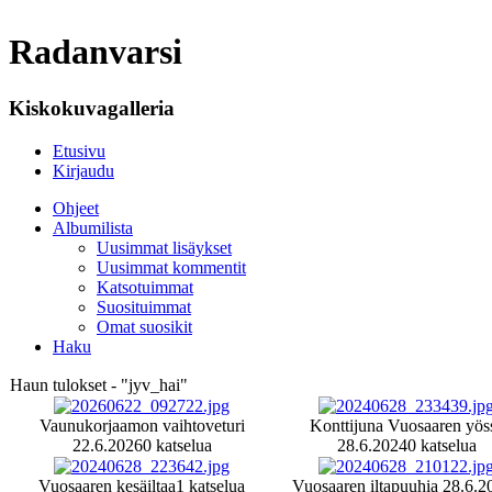
Radanvarsi
Kiskokuvagalleria
Etusivu
Kirjaudu
Ohjeet
Albumilista
Uusimmat lisäykset
Uusimmat kommentit
Katsotuimmat
Suosituimmat
Omat suosikit
Haku
Haun tulokset - "jyv_hai"
Vaunukorjaamon vaihtoveturi
Konttijuna Vuosaaren yös
22.6.2026
0 katselua
28.6.2024
0 katselua
Vuosaaren kesäiltaa
1 katselua
Vuosaaren iltapuuhia 28.6.2