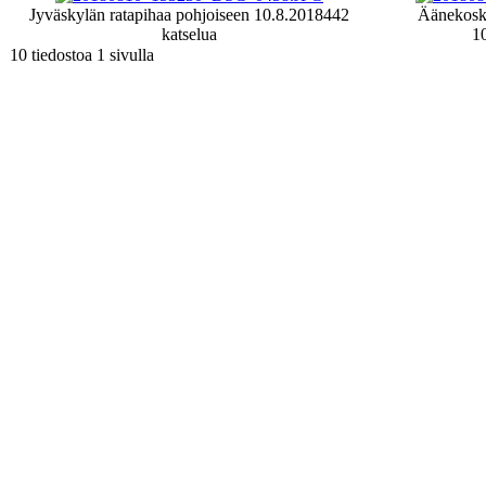
Jyväskylän ratapihaa pohjoiseen 10.8.2018
442
Äänekoske
katselua
1
10 tiedostoa 1 sivulla