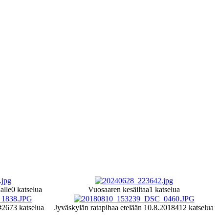
alle
0 katselua
Vuosaaren kesäiltaa
1 katselua
#2
673 katselua
Jyväskylän ratapihaa etelään 10.8.2018
412 katselua