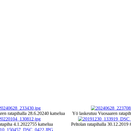
ren ratapihalla 28.6.2024
0 katselua
Yö laskeutuu Vuosaaren ratapih
atapiha 4.1.2022
755 katselua
Peltolan ratapihalla 30.12.2019 