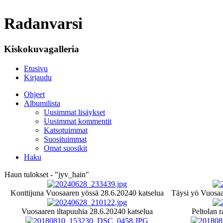
Radanvarsi
Kiskokuvagalleria
Etusivu
Kirjaudu
Ohjeet
Albumilista
Uusimmat lisäykset
Uusimmat kommentit
Katsotuimmat
Suosituimmat
Omat suosikit
Haku
Haun tulokset - "jyv_hain"
Konttijuna Vuosaaren yössä 28.6.2024
0 katselua
Täysi yö Vuosaa
Vuosaaren iltapuuhia 28.6.2024
0 katselua
Peltolan r