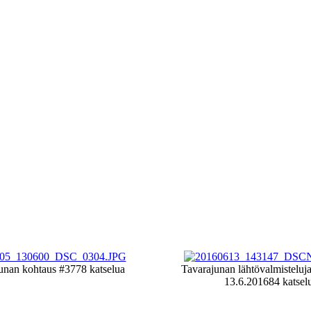
unan kohtaus #3
778 katselua
Tavarajunan lähtövalmisteluj
13.6.2016
84 katsel