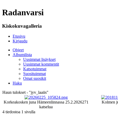
Radanvarsi
Kiskokuvagalleria
Etusivu
Kirjaudu
Ohjeet
Albumilista
Uusimmat lisäykset
Uusimmat kommentit
Katsotuimmat
Suosituimmat
Omat suosikit
Haku
Haun tulokset - "jyv_laaiis"
Korkeakosken juna Hämeenlinnassa 25.2.2026
271
Kolmen j
katselua
4 tiedostoa 1 sivulla