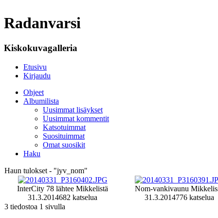
Radanvarsi
Kiskokuvagalleria
Etusivu
Kirjaudu
Ohjeet
Albumilista
Uusimmat lisäykset
Uusimmat kommentit
Katsotuimmat
Suosituimmat
Omat suosikit
Haku
Haun tulokset - "jyv_nom"
InterCity 78 lähtee Mikkelistä
Nom-vankivaunu Mikkelis
31.3.2014
682 katselua
31.3.2014
776 katselua
3 tiedostoa 1 sivulla