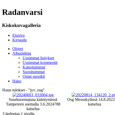
Radanvarsi
Kiskokuvagalleria
Etusivu
Kirjaudu
Ohjeet
Albumilista
Uusimmat lisäykset
Uusimmat kommentit
Katsotuimmat
Suosituimmat
Omat suosikit
Haku
Haun tulokset - "jyv_osg"
Suurkuormajuna kääntymässä
Osg Messukylässä 14.8.2022
Tampereen asemalla 3.6.2024
788
katselua
katselua
3 tiedostoa 1 sivulla