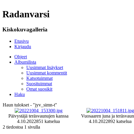
Radanvarsi
Kiskokuvagalleria
Etusivu
Kirjaudu
Ohjeet
Albumilista
Uusimmat lisäykset
Uusimmat kommentit
Katsotuimmat
Suosituimmat
Omat suosikit
Haku
Haun tulokset - "jyv_simn-t"
Päivystäjä teräsvaunujen kanssa
Vuosaaren juna ja teräsvaun
4.10.2022
851 katselua
4.10.2022
892 katselua
2 tiedostoa 1 sivulla