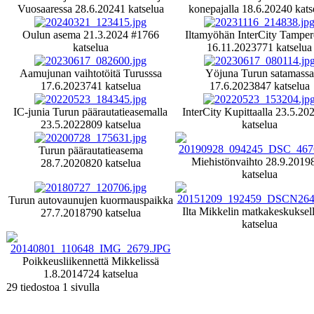
Vuosaaressa 28.6.2024
1 katselua
konepajalla 18.6.2024
0 kats
Oulun asema 21.3.2024 #1
766
Iltamyöhän InterCity Tamper
katselua
16.11.2023
771 katselua
Aamujunan vaihtotöitä Turusssa
Yöjuna Turun satamassa
17.6.2023
741 katselua
17.6.2023
847 katselua
IC-junia Turun päärautatieasemalla
InterCity Kupittaalla 23.5.20
23.5.2022
809 katselua
katselua
Turun päärautatieasema
Miehistönvaihto 28.9.2019
28.7.2020
820 katselua
katselua
Turun autovaunujen kuormauspaikka
Ilta Mikkelin matkakeskuksel
27.7.2018
790 katselua
katselua
Poikkeusliikennettä Mikkelissä
1.8.2014
724 katselua
29 tiedostoa 1 sivulla