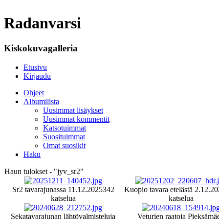
Radanvarsi
Kiskokuvagalleria
Etusivu
Kirjaudu
Ohjeet
Albumilista
Uusimmat lisäykset
Uusimmat kommentit
Katsotuimmat
Suosituimmat
Omat suosikit
Haku
Haun tulokset - "jyv_sr2"
Sr2 tavarajunassa 11.12.2025
342
Kuopio tavara etelästä 2.12.2
katselua
katselua
Sekatavarajunan lähtövalmisteluja
Veturien raatoja Pieksämä