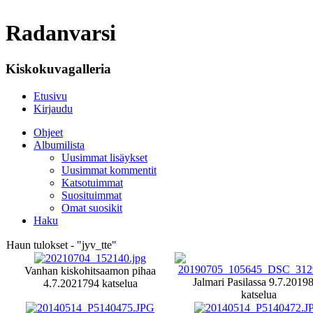
Radanvarsi
Kiskokuvagalleria
Etusivu
Kirjaudu
Ohjeet
Albumilista
Uusimmat lisäykset
Uusimmat kommentit
Katsotuimmat
Suosituimmat
Omat suosikit
Haku
Haun tulokset - "jyv_tte"
Vanhan kiskohitsaamon pihaa
Jalmari Pasilassa 9.7.2019
4.7.2021
794 katselua
katselua