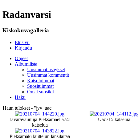
Radanvarsi
Kiskokuvagalleria
Etusivu
Kirjaudu
Ohjeet
Albumilista
Uusimmat lisäykset
Uusimmat kommentit
Katsotuimmat
Suosituimmat
Omat suosikit
Haku
Haun tulokset - "jyv_uac"
Tavaravaunuja Pieksämäellä
741
Uac
715 katselua
katselua
Pieksämäki lajittelun länsilaitaa