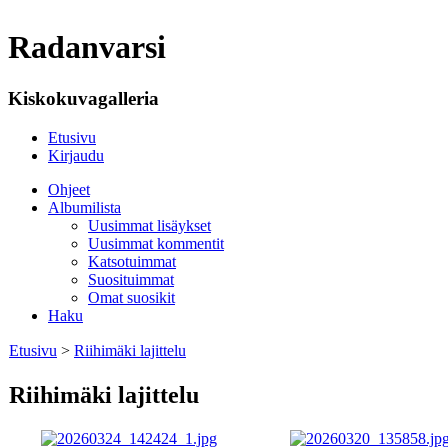
Radanvarsi
Kiskokuvagalleria
Etusivu
Kirjaudu
Ohjeet
Albumilista
Uusimmat lisäykset
Uusimmat kommentit
Katsotuimmat
Suosituimmat
Omat suosikit
Haku
Etusivu
>
Riihimäki lajittelu
Riihimäki lajittelu