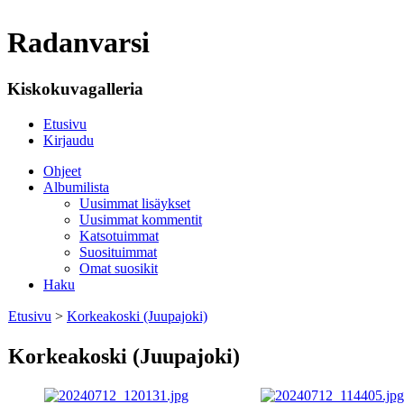
Radanvarsi
Kiskokuvagalleria
Etusivu
Kirjaudu
Ohjeet
Albumilista
Uusimmat lisäykset
Uusimmat kommentit
Katsotuimmat
Suosituimmat
Omat suosikit
Haku
Etusivu
>
Korkeakoski (Juupajoki)
Korkeakoski (Juupajoki)