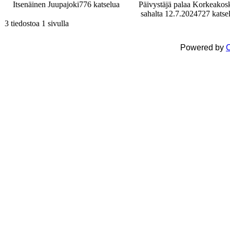
Itsenäinen Juupajoki
776 katselua
Päivystäjä palaa Korkeakos
sahalta 12.7.2024
727 katse
3 tiedostoa 1 sivulla
Powered by
C