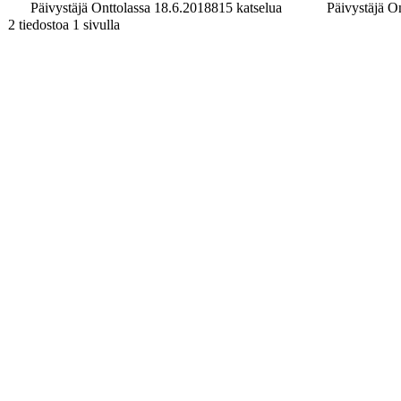
Päivystäjä Onttolassa 18.6.2018
815 katselua
Päivystäjä O
2 tiedostoa 1 sivulla