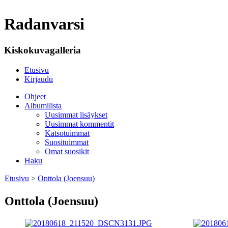
Radanvarsi
Kiskokuvagalleria
Etusivu
Kirjaudu
Ohjeet
Albumilista
Uusimmat lisäykset
Uusimmat kommentit
Katsotuimmat
Suosituimmat
Omat suosikit
Haku
Etusivu
>
Onttola (Joensuu)
Onttola (Joensuu)