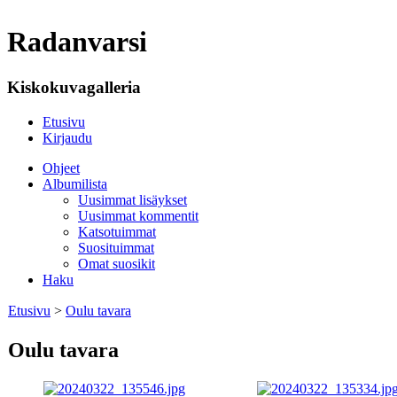
Radanvarsi
Kiskokuvagalleria
Etusivu
Kirjaudu
Ohjeet
Albumilista
Uusimmat lisäykset
Uusimmat kommentit
Katsotuimmat
Suosituimmat
Omat suosikit
Haku
Etusivu
>
Oulu tavara
Oulu tavara